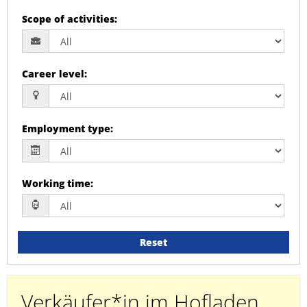
Scope of activities
:
Career level
:
Employment type
:
Working time
:
Reset
Verkäufer*in im Hofladen